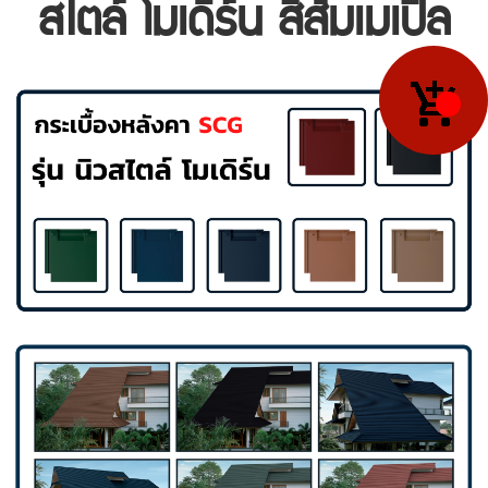
สไตล์ โมเดิร์น สีส้มเมเปิ้ล