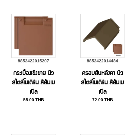
8852422015207
8852422014484
กระเบื้องเชิงชาย นิว
ครอบสันหลังคา นิว
สไตล์โมเดิร์น สีส้มเม
สไตล์โมเดิร์น สีส้มเม
เปิล
เปิล
55.00
THB
72.00
THB