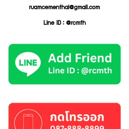
ruamcementhai@gmail.com
Line ID : @rcmth