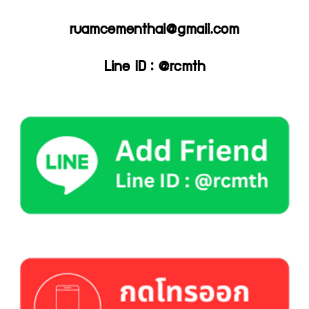
ruamcementhai@gmail.com
Line ID : @rcmth