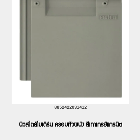
8852422031412
นิวสไตล์โมเดิร์น ครอบหัวผนัง สีเทาเกรย์แกรนิต