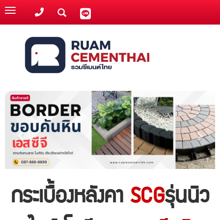
Toggle
navigation
กระเบื้องหลังคา
SCG
รุ่นนิว