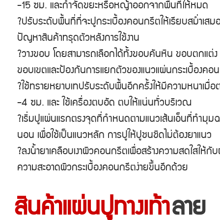
-15 ซม. และกำจัดขยะหรือหญ้าออกจากพื้นที่ให้หมด

?ปรับระดับพื้นที่ที่จะปูกระเบื้องคอนกรีตให้เรียบสม่ำเส
ปัญหาสินค้าทรุดตัวหลังการใช้งาน

?วางขอบ โดยสามารถเลือกได้ทั้งขอบคันหิน ขอบตกแต่ง 
ขอบเขตและป้องกันการแยกตัวของแนวแผ่นกระเบื้องคอนก
?ใช้ทรายหยาบเทปรับระดับพื้นอีกครั้งให้มีความหนาเมื
-4 ซม. และ ใช้เครื่องตบอัด ตบให้แน่นทั่วบริเวณ

?เริ่มปูแผ่นแรกตรงจุดที่กำหนดตามแนวเส้นเอ็นที่ทำมุมฉา
นอน เพื่อใช้เป็นแนวหลัก การปูให้ปูชนชิดไม่ต้องยาแนว

?ลงน้ำยาเคลือบเงาผิวคอนกรีตเพื่อสร้างความสดใสให้กับ
ความสะอาดผิวกระเบื้องคอนกรีตง่ายขึ้นอีกด้วย
สินค้าแผ่นปูทางเท้า
ลาย