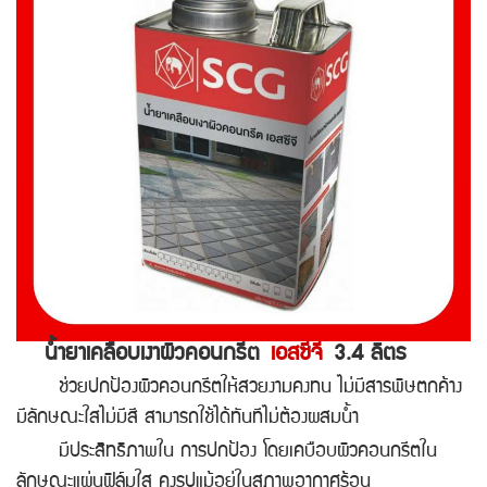
น้ำยาเคลือบเงาผิวคอนกรีต
เอสซีจี
3.4 ลิตร
ช่วยปกป้องผิวคอนกรีตให้สวยงามคงทน ไม่มีสารพิษตกค้าง
มีลักษณะใสไม่มีสี สามารถใช้ได้ทันทีไม่ต้องผสมน้ำ
มีประสิทธิภาพใน การปกป้อง โดยเคบือบผิวคอนกรีตใน
ลักษณะแผ่นฟิล์มใส คงรูปแม้อยู่ในสภาพอากาศร้อน