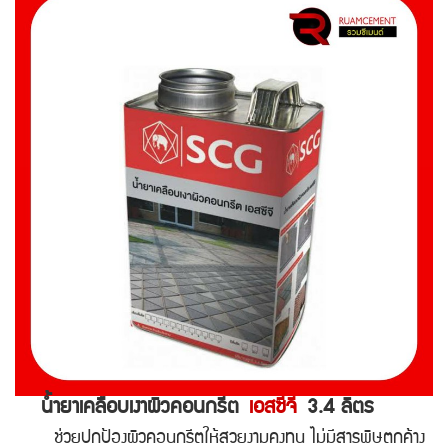
น้ำยาเคลือบเงาผิวคอนกรีต
เอสซีจี
3.4 ลิตร
ช่วยปกป้องผิวคอนกรีตให้สวยงามคงทน ไม่มีสารพิษตกค้าง