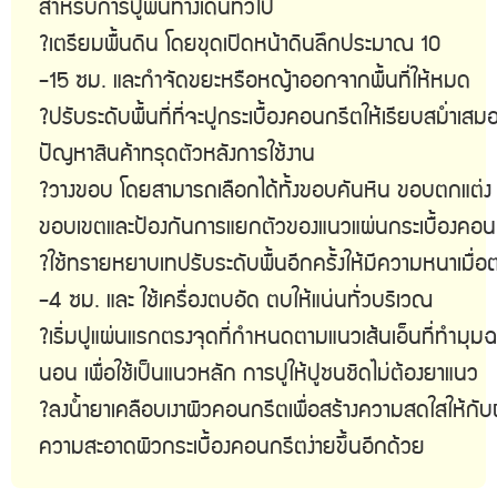
สำหรับการปูพื้นทางเดินทั่วไป

?เตรียมพื้นดิน โดยขุดเปิดหน้าดินลึกประมาณ 10
-15 ซม. และกำจัดขยะหรือหญ้าออกจากพื้นที่ให้หมด

?ปรับระดับพื้นที่ที่จะปูกระเบื้องคอนกรีตให้เรียบสม่ำเส
ปัญหาสินค้าทรุดตัวหลังการใช้งาน

?วางขอบ โดยสามารถเลือกได้ทั้งขอบคันหิน ขอบตกแต่ง 
ขอบเขตและป้องกันการแยกตัวของแนวแผ่นกระเบื้องคอนก
?ใช้ทรายหยาบเทปรับระดับพื้นอีกครั้งให้มีความหนาเมื
-4 ซม. และ ใช้เครื่องตบอัด ตบให้แน่นทั่วบริเวณ

?เริ่มปูแผ่นแรกตรงจุดที่กำหนดตามแนวเส้นเอ็นที่ทำมุมฉา
นอน เพื่อใช้เป็นแนวหลัก การปูให้ปูชนชิดไม่ต้องยาแนว

?ลงน้ำยาเคลือบเงาผิวคอนกรีตเพื่อสร้างความสดใสให้กับ
ความสะอาดผิวกระเบื้องคอนกรีตง่ายขึ้นอีกด้วย