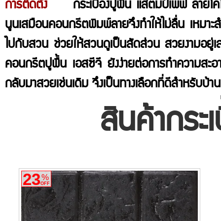
การติดตั้ง
กระเบื้องปูพื้น แสตมป์เพฟ ลายโคโม่ เ
นูนเสมือนคอนกรีตพิมพ์ลายจึงทำให้ไม่ลื่น เหมาะส
ไปกับสวน ช่วยให้สวนดูเป็นสัดส่วน สวยงามอยู่
คอนกรีตปูพื้น เอสซีจี ยังง่ายต่อการทำความสะอา
กลับมาสวยเช่นเดิม จึงเป็นทางเลือกที่ดีสำหรับบ้านท
สินค้ากระเ
23
%
OFF