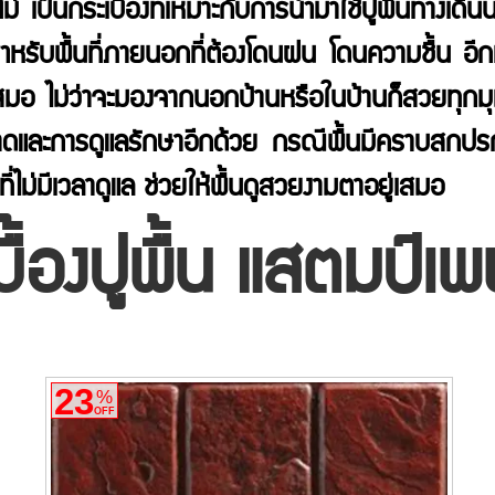
ป็นกระเบื้องที่เหมาะกับการนำมาใช้ปูพื้นทางเดินนอ
ำหรับพื้นที่ภายนอกที่ต้องโดนฝน โดนความชื้น อีกท
เสมอ ไม่ว่าจะมองจากนอกบ้านหรือในบ้านก็สวยทุกมุ
ดและการดูแลรักษาอีกด้วย กรณีพื้นมีคราบสกปรก เพีย
ี่ไม่มีเวลาดูแล ช่วยให้พื้นดูสวยงามตาอยู่เสมอ
บื้องปูพื้น แสตมป์เ
23
%
OFF