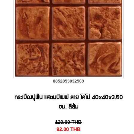
8852853032569
กระเบื้องปูพื้น แสตมป์เพฟ ลาย โคโม่ 40x40x3.50
ซม. สีส้ม
120.00
THB
92.00
THB