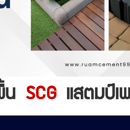
พื้น
SCG
แสตมป์เพ