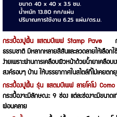
กระเบื้องปูพื้น แสตมป์เพฟ Stamp Pave
กระเบ
ธรรมชาติ มีหลากหลายสีสันและลวดลายให้เลือกใช้
ง่ายเพราะผ่านการเคลือบผิวหน้าด้วยน้ำยาเคลือ
สงค์รอบๆ บ้าน ให้บรรยากาศในสไตล์ที่ไม่เคยตกยุ
กระเบื้องปูพื้น รุ่น แสตมป์เพฟ ลายโคโม่ Como
กระเบื้องจะมีลักษณะ 9 ช่อง แต่ละช่องจะมีขนาดเท
ผ่อนคลาย