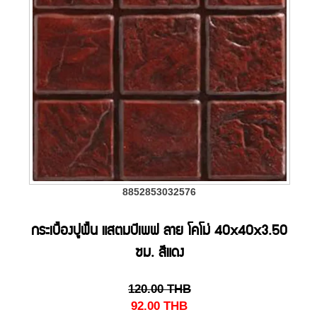
8852853032576
กระเบื้องปูพื้น แสตมป์เพฟ ลาย โคโม่ 40x40x3.50
ซม. สีแดง
120.00
THB
92.00
THB