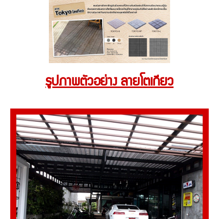
รูปภาพตัวอย่าง ลายโตเกียว