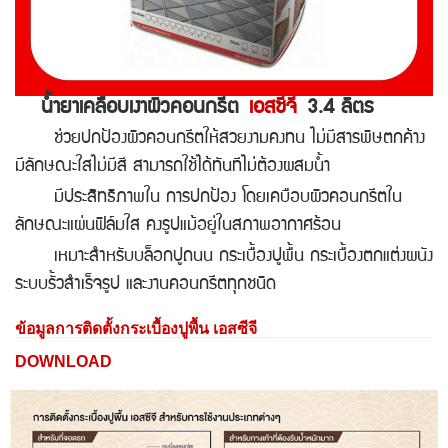
น้ำยาเคลือบเงาผิวคอนกรีต
เอสซีจี
3.4 ลิตร
ช่วยปกป้องผิวคอนกรีตให้สวยงามคงทน ไม่มีสารพิษตกค้าง
มีลักษณะใสไม่มีสี สามารถใช้ได้ทันทีไม่ต้องผสมน้ำ
มีประสิทธิภาพใน การปกป้อง โดยเคบือบผิวคอนกรีตใน
ลักษณะแผ่นฟิล์มใส คงรูปแม้อยู่ในสภาพอากาศร้อน
เหมาะสำหรับบล็อกปูถนน กระเบื้องปูพื้น กระเบื้องตกแต่งผนัง
ระบบรั้วสำเร็จรูป และงานคอนกรีตทุกชนิด
ข้อมูลการติดตั้งกระเบื้องปูพื้น เอสซีจี
DOWNLOAD