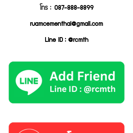
โทร :
087-888-8899
ruamcementhai@gmail.com
Line ID : @rcmth