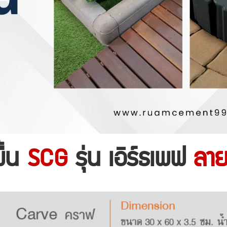
พื้น
SCG
รุ่น เอิร์ธเพฟ
ลา