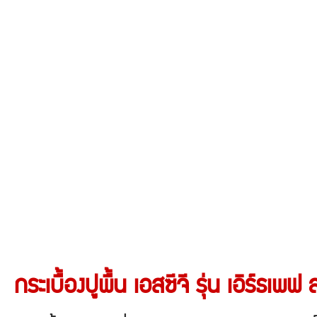
กระเบื้องปูพื้น เอสซีจี รุ่น เอิร์ธเ