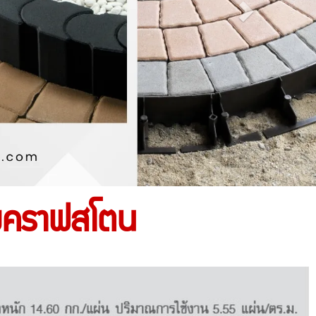
ยคราฟสโตน