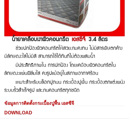
น้ำยาเคลือบเงาผิวคอนกรีต
เอสซีจี
3.4 ลิตร
ช่วยปกป้องผิวคอนกรีตให้สวยงามคงทน ไม่มีสารพิษตกค้าง
มีลักษณะใสไม่มีสี สามารถใช้ได้ทันทีไม่ต้องผสมน้ำ
มีประสิทธิภาพใน การปกป้อง โดยเคบือบผิวคอนกรีตใน
ลักษณะแผ่นฟิล์มใส คงรูปแม้อยู่ในสภาพอากาศร้อน
เหมาะสำหรับบล็อกปูถนน กระเบื้องปูพื้น กระเบื้องตกแต่งผนัง
ระบบรั้วสำเร็จรูป และงานคอนกรีตทุกชนิด
ข้อมูลการติดตั้งกระเบื้องปูพื้น เอสซีจี
DOWNLOAD