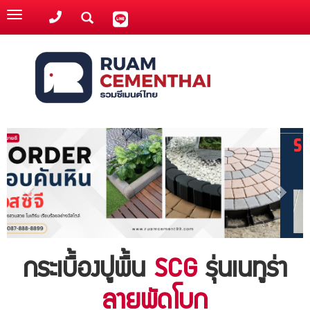
Toggle
navigation
กระเบื้องปูพื้น
SCG
รุ่นเนทูร่า
ลายพัดโบก