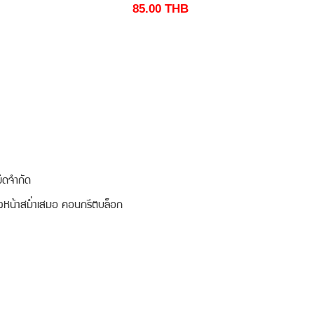
85.00
THB
ีดจำกัด
งผิวหน้าสม่ำเสมอ คอนกรีตบล็อก