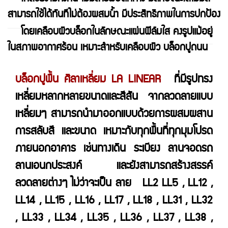
สามารถใช้ได้ทันทีไม่ต้องผสมน้ำ มีประสิทธิภาพในการปกป้อง
โดยเคลือบผิวบล็อกในลักษณะแผ่นฟิล์มใส คงรูปแม้อยู่
ในสภาพอากาศร้อน เหมาะสำหรับเคลือบผิว บล็อกปูถนน
บล็อกปูพื้น ศิลาเหลี่ยม LA LINEAR
ที่มีรูปทรง
เหลี่ยมหลากหลายขนาดและสีสัน จากลวดลายแบบ
เหลี่ยมๆ สามารถนำมาออกแบบด้วยการผสมผสาน
การสลับสี และขนาด เหมาะกับทุกพื้นที่ทุกมุมโปรด
ภายนอกอาคาร เช่นทางเดิน ระเบียง ลานจอดรถ
ลานเอนกประสงค์ และยังสามารถสร้างสรรค์
ลวดลายต่างๆ ไม่ว่าจะเป็น ลาย
LL2 LL5 , LL12 ,
LL14 , LL15 , LL16 , LL17 , LL18 , LL31 , LL32
, LL33 , LL34 , LL35 , LL36 , LL37 , LL38 ,