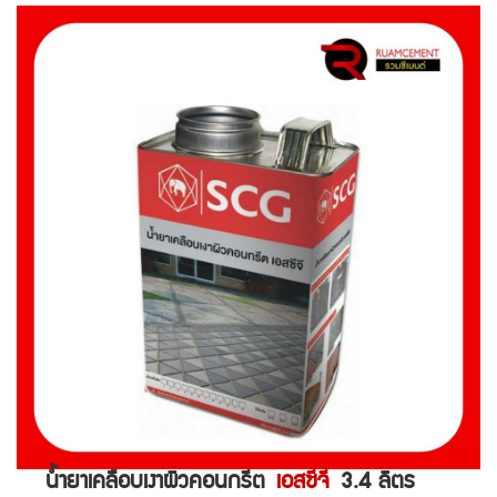
น้ำยาเคลือบเงาผิวคอนกรีต
เอสซีจี
3.4 ลิตร