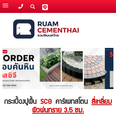
Toggle
navigation
กระเบื้องปูพื้น
SCG
คาร์เพทสโตน
สี่เหลี่ยม
ผิวพ่นทราย 3.5 ซม.