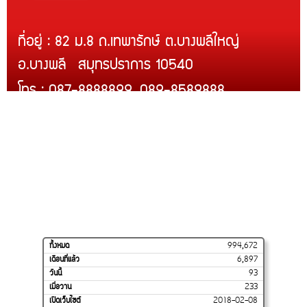
ที่อยู่ : 82 ม.8 ถ.เทพารักษ์ ต.บางพลีใหญ่
อ.บางพลี สมุทรปราการ 10540
โทร : 087-8888899, 089-8589888
Line ID : @rcmth
สินค้าของเรา
บริการติดตั้ง
สินค้าขายดี
โปรโมชั่น
การจัดส่งของเรา
วิธีสั่งซื้อและชำระเงิน
ร้านค้าของเราบน
SHOPEE
ทั้งหมด
994,672
เดือนที่แล้ว
6,897
วันนี้
93
เมื่อวาน
233
เปิดเว็บไซต์
2018-02-08