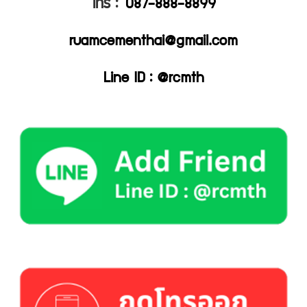
โทร :
087-888-8899
ruamcementhai@gmail.com
Line ID : @rcmth