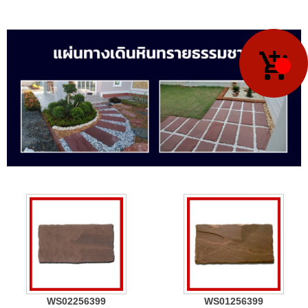
WS02256399
WS01256399