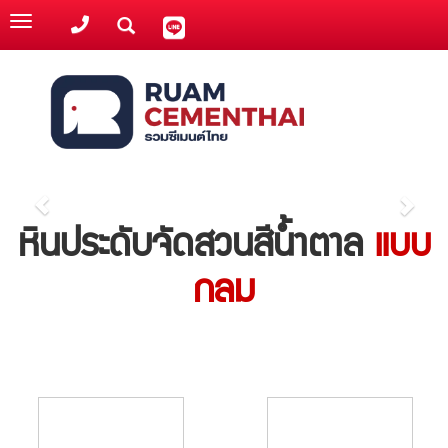
Toggle
navigation
หินประดับจัดสวนสีน้ำตาล
แบบ
กลม