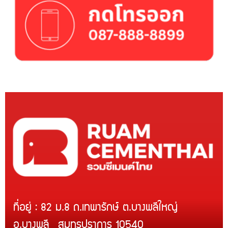
ที่อยู่ : 82 ม.8 ถ.เทพารักษ์ ต.บางพลีใหญ่
อ.บางพลี สมุทรปราการ 10540