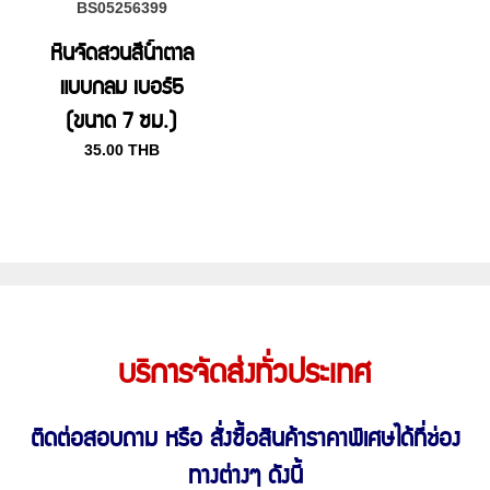
BS05256399
หินจัดสวนสีน้ำตาล
แบบกลม เบอร์5
(ขนาด 7 ซม.)
35.00
THB
บริการจัดส่งทั่วประเทศ
ติดต่อสอบถาม หรือ สั่งซื้อสินค้าราคาพิเศษ
ได้ที่ช่อง
ทางต่างๆ ดังนี้