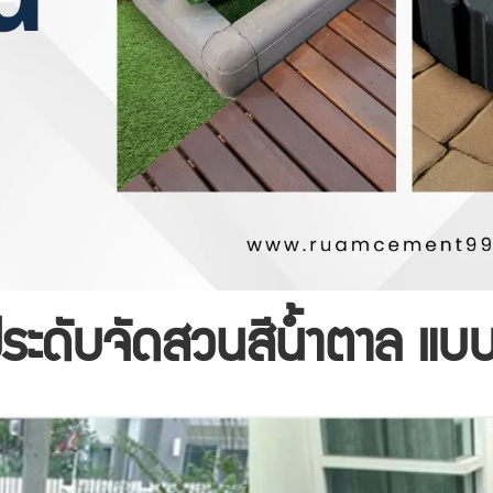
ประดับจัดสวนสีน้ำตาล แบ