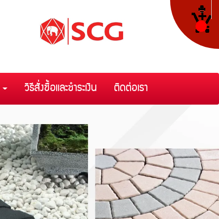
า
วิธีสั่งซื้อและชำระเงิน
ติดต่อเรา