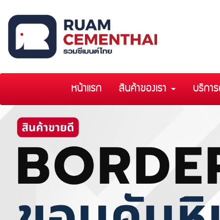
หน้าแรก
สินค้าของเรา
บริการ