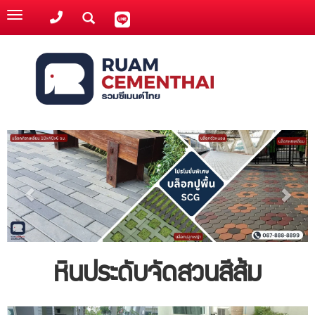
Toggle
navigation
หินประดับจัดสวนสีส้ม