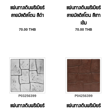
แผ่นทางเดินพรีเมียร์
แผ่นทางเดินพรีเมียร์
ลายมัลติสโตน สีดำ
ลายมัลติสโตน สีเทา
เข้ม
70.00
THB
70.00
THB
P03256399
P04256399
แผ่นทางเดินพรีเมียร์
แผ่นทางเดินพรีเมียร์