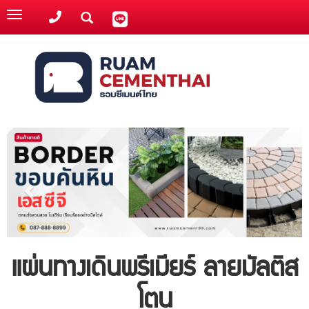
Toggle
navigation
แผ่นทางเดินพรีเมียร์ ลายมัลติส
โตน