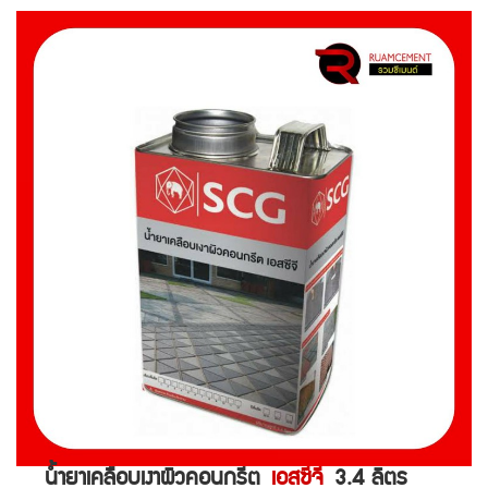
น้ำยาเคลือบเงาผิวคอนกรีต
เอสซีจี
3.4 ลิตร