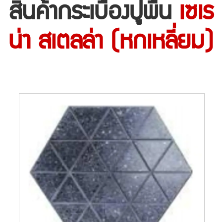
สินค้ากระเบื้องปูพื้น
เซเร
น่า สเตลล่า (หกเหลี่ยม)