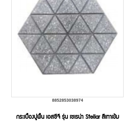
8852853038974
กระเบื้องปูพื้น เอสซีจี รุ่น เซเรน่า Stellar สีเทาเข้ม