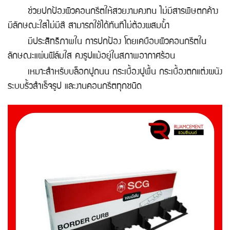
ช่วยปกป้องผิวคอนกรีตให้สวยงามคงทน ไม่มีสารพิษตกค้าง
มีลักษณะใสไม่มีสี สามารถใช้ได้ทันทีไม่ต้องผสมน้ำ
มีประสิทธิภาพใน การปกป้อง โดยเคบือบผิวคอนกรีตใน
ลักษณะแผ่นฟิล์มใส คงรูปแม้อยู่ในสภาพอากาศร้อน
เหมาะสำหรับบล็อกปูถนน กระเบื้องปูพื้น กระเบื้องตกแต่งผนัง
ระบบรั้วสำเร็จรูป และงานคอนกรีตทุกชนิด