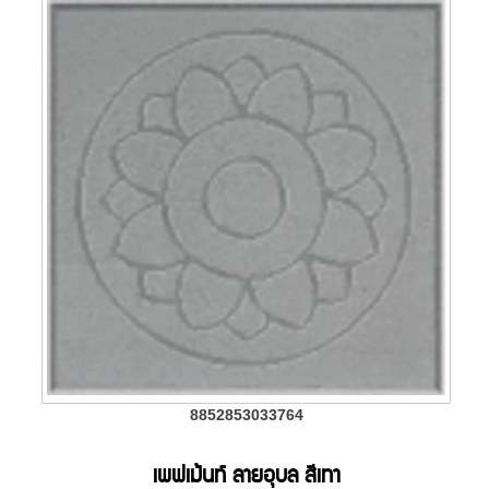
8852853033764
เพฟเม้นท์ ลายอุบล สีเทา