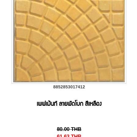
8852853017412
เพฟเม้นท์ ลายพัดโบก สีเหลือง
80.00
THB
61.63
THB