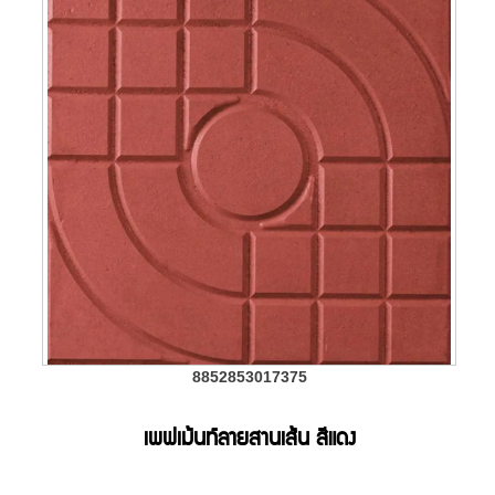
8852853017375
เพฟเม้นท์ลายสานเส้น สีแดง