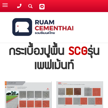
Toggle
navigation
กระเบื้องปูพื้น
SCG
รุ่น
เพฟเม้นท์