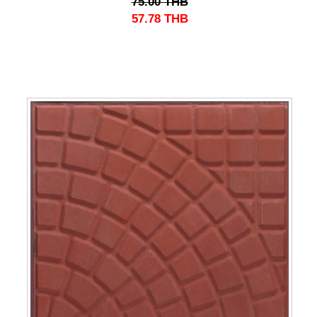
75.00
THB
57.78
THB