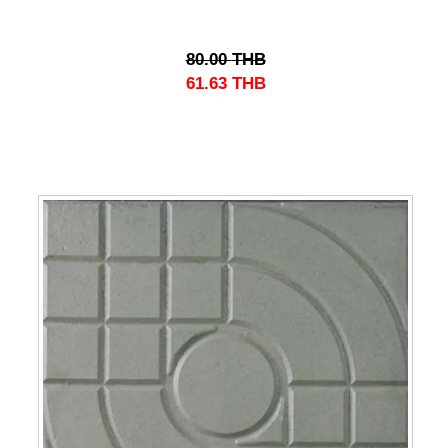
80.00
THB
61.63
THB