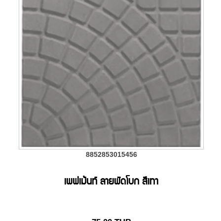
8852853015456
เพฟเม้นท์ ลายพัดโบก สีเทา