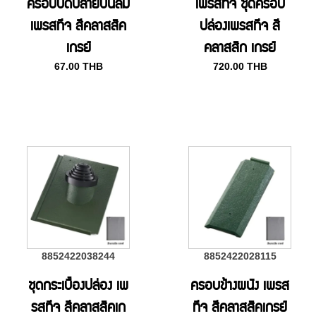
ครอบปิดปลายปั้นลม
เพรสทีจ ชุดครอบ
เพรสทีจ สีคลาสสิค
ปล่องเพรสทีจ สี
เกรย์
คลาสสิก เกรย์
67.00
THB
720.00
THB
8852422038244
8852422028115
ชุดกระเบื้องปล่อง เพ
ครอบข้างผนัง เพรส
รสทีจ สีคลาสสิคเก
ทีจ สีคลาสสิคเกรย์