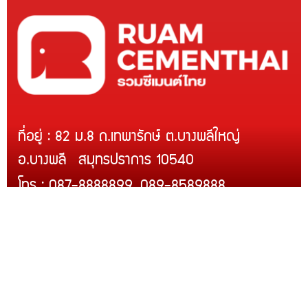
ที่อยู่ : 82 ม.8 ถ.เทพารักษ์ ต.บางพลีใหญ่
อ.บางพลี สมุทรปราการ 10540
โทร : 087-8888899, 089-8589888
Line ID : @rcmth
สินค้าของเรา
บริการติดตั้ง
สินค้าขายดี
โปรโมชั่น
การจัดส่งของเรา
วิธีสั่งซื้อและชำระเงิน
ร้านค้าของเราบน