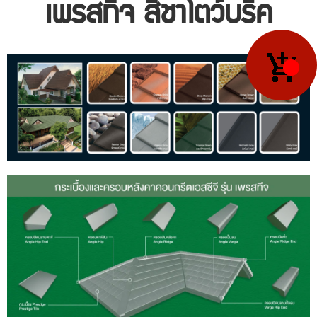
เพรสทีจ สีชาโตว์บริค