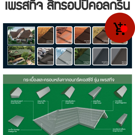
เพรสทีจ สีทรอปปิคอลกรีน