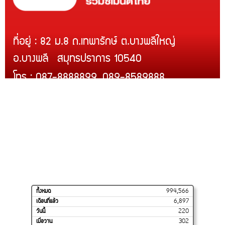
ที่อยู่ : 82 ม.8 ถ.เทพารักษ์ ต.บางพลีใหญ่
อ.บางพลี สมุทรปราการ 10540
โทร : 087-8888899, 089-8589888
Line ID : @rcmth
สินค้าของเรา
บริการติดตั้ง
สินค้าขายดี
โปรโมชั่น
การจัดส่งของเรา
วิธีสั่งซื้อและชำระเงิน
ร้านค้าของเราบน
SHOPEE
ทั้งหมด
994,566
เดือนที่แล้ว
6,897
วันนี้
220
เมื่อวาน
302