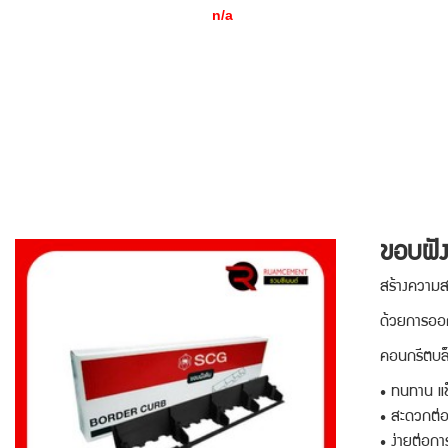
n/a
ขอบฝัง
สร้างความสวยงาม
ด้วยการออกแบบ
คอนกรีตบล็อก ช
• ทนทาน แข็
• สะดวกต่อ
• ง่ายต่อกา