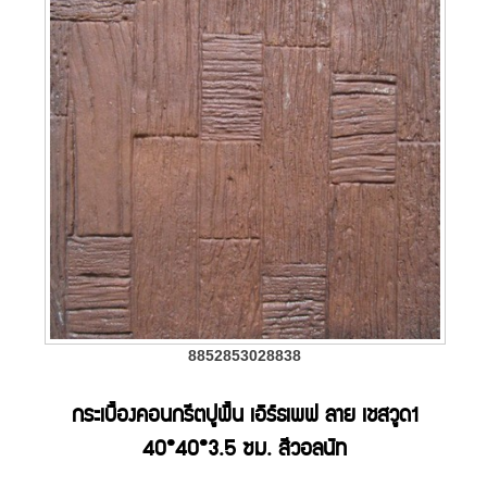
8852853028838
กระเบื้องคอนกรีตปูพื้น เอิร์ธเพฟ ลาย เชสวูด1
40*40*3.5 ซม. สีวอลนัท