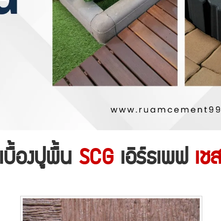
บื้องปูพื้น
SCG
เอิร์ธเพฟ
เชส