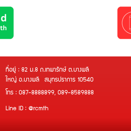
ที่อยู่ : 82 ม.8 ถ.เทพารักษ์ ต.บางพลี
ใหญ่ อ.บางพลี สมุทรปราการ 10540
โทร : 087-8888899, 089-8589888
Line ID : @rcmth