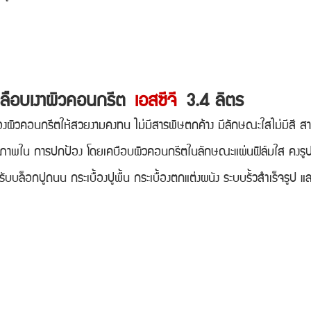
ือบเงาผิวคอนกรีต
เอสซีจี
3.4 ลิตร
คอนกรีตให้สวยงามคงทน ไม่มีสารพิษตกค้าง มีลักษณะใสไม่มีสี สามาร
ใน การปกป้อง โดยเคบือบผิวคอนกรีตในลักษณะแผ่นฟิล์มใส คงรูป
อกปูถนน กระเบื้องปูพื้น กระเบื้องตกแต่งผนัง ระบบรั้วสำเร็จรูป แ