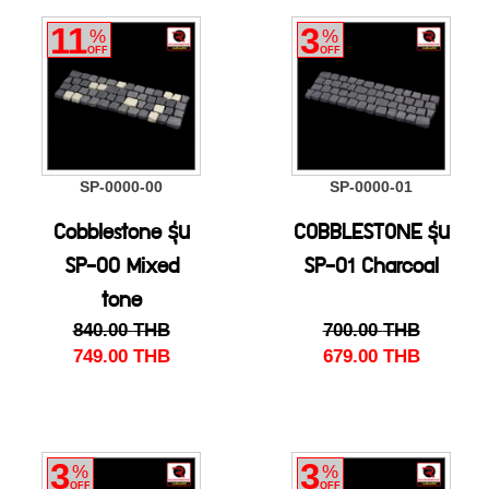
11
3
%
%
OFF
OFF
SP-0000-00
SP-0000-01
Cobblestone รุ่น
COBBLESTONE รุ่น
SP-00 Mixed
SP-01 Charcoal
tone
840.00
THB
700.00
THB
749.00
THB
679.00
THB
3
3
%
%
OFF
OFF