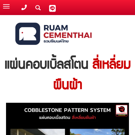
Toggle
navigation
แผ่นคอบเบิ้ลสโตน
สี่เหลี่ยม
ผืนผ้า