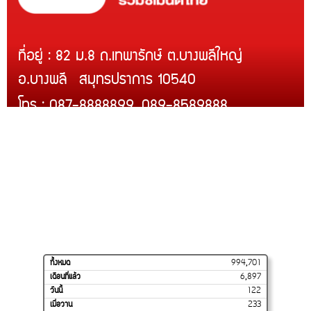
ที่อยู่ : 82 ม.8 ถ.เทพารักษ์ ต.บางพลีใหญ่
อ.บางพลี สมุทรปราการ 10540
โทร : 087-8888899, 089-8589888
Line ID : @rcmth
สินค้าของเรา
บริการติดตั้ง
สินค้าขายดี
โปรโมชั่น
การจัดส่งของเรา
วิธีสั่งซื้อและชำระเงิน
ร้านค้าของเราบน
SHOPEE
ทั้งหมด
994,701
เดือนที่แล้ว
6,897
วันนี้
122
เมื่อวาน
233