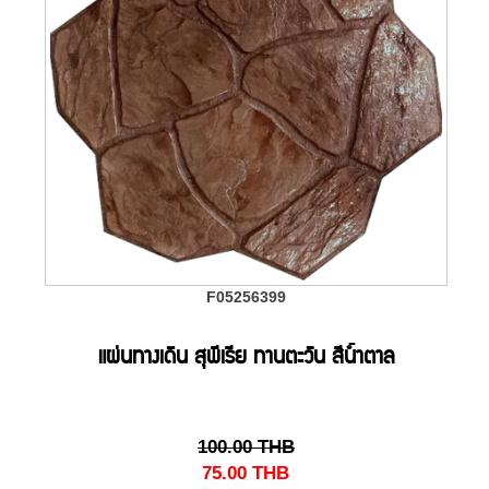
F05256399
แผ่นทางเดิน สุพีเรีย ทานตะวัน สีน้ำตาล
100.00
THB
75.00
THB