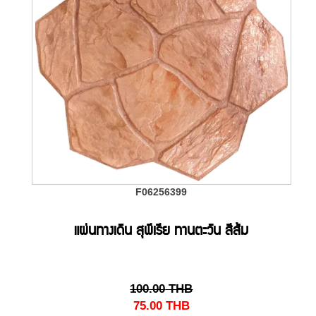
F06256399
แผ่นทางเดิน สุพีเรีย ทานตะวัน สีส้ม
100.00
THB
75.00
THB