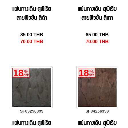
แผ่นทางเดิน สุพีเรีย
แผ่นทางเดิน สุพีเรีย
ลายฟิวชั่น สีดำ
ลายฟิวชั่น สีเทา
85.00
THB
85.00
THB
70.00
THB
70.00
THB
18
18
%
%
OFF
OFF
SF03256399
SF04256399
แผ่นทางเดิน สุพีเรีย
แผ่นทางเดิน สุพีเรีย