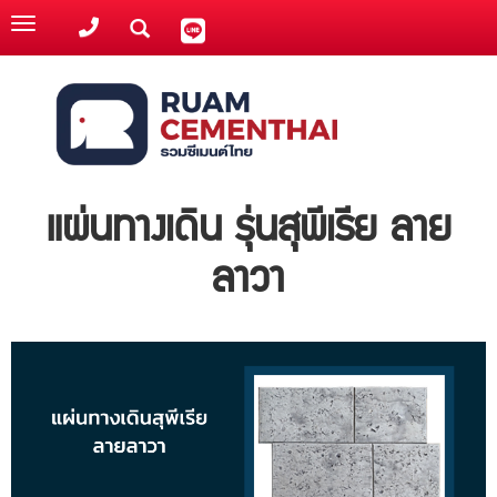
Toggle
navigation
แผ่นทางเดิน รุ่นสุพีเรีย ลาย
ลาวา