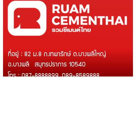
ที่อยู่ : 82 ม.8 ถ.เทพารักษ์ ต.บางพลีใหญ่
อ.บางพลี สมุทรปราการ 10540
โทร : 087-8888899, 089-8589888
Line ID : @rcmth
สินค้าของเรา
บริการติดตั้ง
สินค้าขายดี
โปรโมชั่น
การจัดส่งของเรา
วิธีสั่งซื้อและชำระเงิน
ร้านค้าของเราบน
SHOPEE