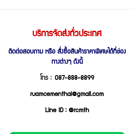
บริการจัดส่งทั่วประเทศ
ติดต่อสอบถาม หรือ สั่งซื้อสินค้าราคาพิเศษ
ได้ที่ช่อง
ทางต่างๆ ดังนี้
โทร :
087-888-8899
ruamcementhai@gmail.com
Line ID : @rcmth