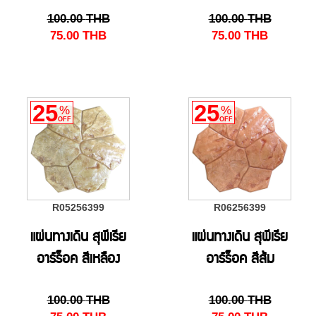
100.00
THB
100.00
THB
75.00
THB
75.00
THB
25
25
%
%
OFF
OFF
R05256399
R06256399
แผ่นทางเดิน สุพีเรีย
แผ่นทางเดิน สุพีเรีย
อาร์ร็อค สีเหลือง
อาร์ร็อค สีส้ม
100.00
THB
100.00
THB