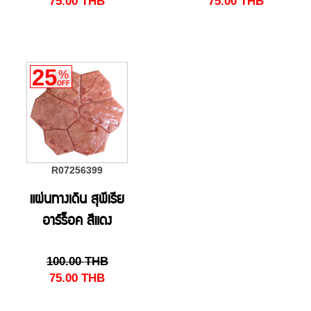
75.00
THB
75.00
THB
25
%
OFF
R07256399
แผ่นทางเดิน สุพีเรีย
อาร์ร็อค สีแดง
100.00
THB
75.00
THB