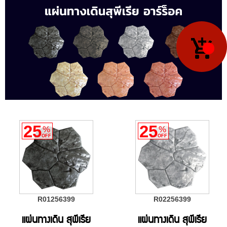
25
25
%
%
OFF
OFF
R01256399
R02256399
แผ่นทางเดิน สุพีเรีย
แผ่นทางเดิน สุพีเรีย