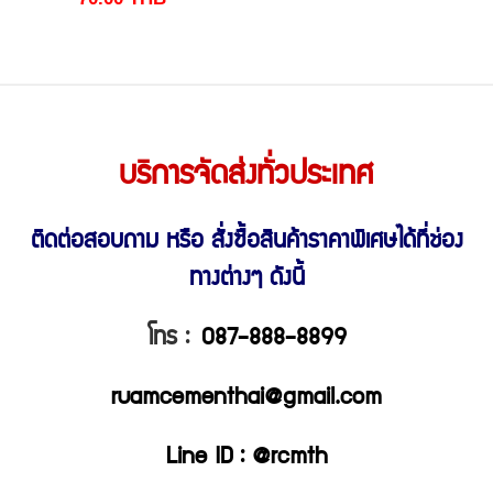
บริการจัดส่งทั่วประเทศ
ติดต่อสอบถาม หรือ สั่งซื้อสินค้าราคาพิเศษ
ได้ที่ช่อง
ทางต่างๆ ดังนี้
โทร :
087-888-8899
ruamcementhai@gmail.com
Line ID : @rcmth