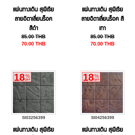
แผ่นทางเดิน สุพีเรีย
แผ่นทางเดิน สุพีเรีย
ลายอิตาเลี่ยนร็อค
ลายอิตาเลี่ยนร็อค สี
สีดำ
เทา
85.00
THB
85.00
THB
70.00
THB
70.00
THB
18
18
%
%
OFF
OFF
SI03256399
SI04256399
แผ่นทางเดิน สุพีเรีย
แผ่นทางเดิน สุพีเรีย