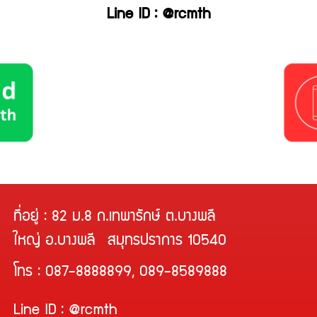
Line ID : @rcmth
ที่อยู่ : 82 ม.8 ถ.เทพารักษ์ ต.บางพลี
ใหญ่ อ.บางพลี สมุทรปราการ 10540
โทร : 087-8888899, 089-8589888
Line ID : @rcmth