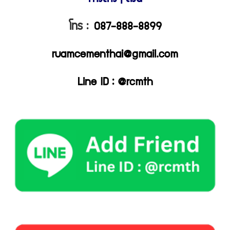
โทร :
087-888-8899
ruamcementhai@gmail.com
Line ID : @rcmth