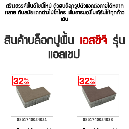
สร้างสรรค์พื้นดีไซน์ใหม่ ด้วยบล็อกรูปตัวแอลต่อลายได้หลาก
หลาย ทันสมัยแตกต่างไม่ซ้ำใคร เพิ่มอารมณ์โมเดิร์นให้ทุกก้าว
เดิน
สินค้าบล็อกปูพื้น
เอสซีจี
รุ่น
แอลเชป
32
32
%
%
OFF
OFF
8851740024021
8851740024038