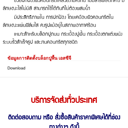
ช่วยปกป้องผิวคอนกรีตให้สวยงามคงทน ไม่มีสารพิษตกค้าง มี
ลักษณะใสไม่มีสี สามารถใช้ได้ทันทีไม่ต้องผสมน้ำ
มีประสิทธิภาพใน การปกป้อง โดยเคบือบผิวคอนกรีตใน
ลักษณะแผ่นฟิล์มใส คงรูปแม้อยู่ในสภาพอากาศร้อน
เหมาะสำหรับบล็อกปูถนน กระเบื้องปูพื้น กระเบื้องตกแต่งผนัง
ระบบรั้วสำเร็จรูป และงานคอนกรีตทุกชนิด
ข้อมูลการติดตั้งบล็อกปูพื้น เอสซีจี
Download
บริการจัดส่งทั่วประเทศ
ติดต่อสอบถาม หรือ สั่งซื้อสินค้าราคาพิเศษ
ได้ที่ช่อง
ทางต่างๆ ดังนี้