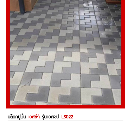
บล็อกปูพื้น
เอสซีจี
รุ่นแอลเชป
LS022