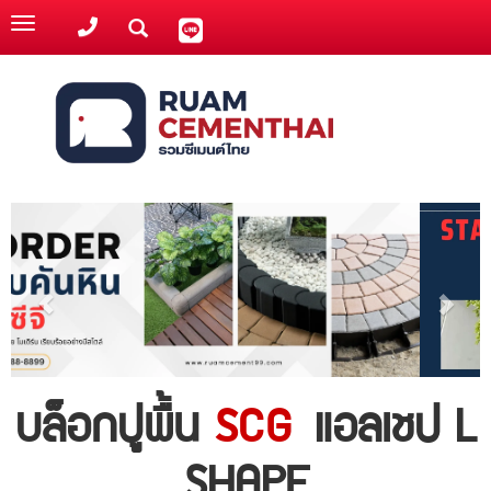
Toggle
navigation
บล็อกปูพื้น
SCG
แอลเชป L
SHAPE