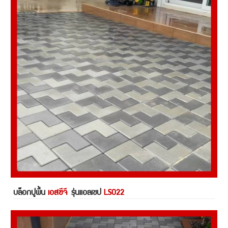
บล็อกปูพื้น
เอสซีจี
รุ่นแอลเชป
LS022