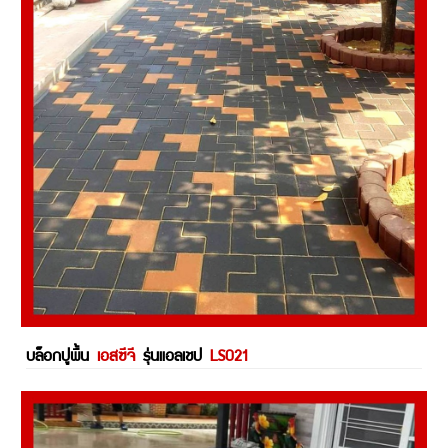
บล็อกปูพื้น
เอสซีจี
รุ่นแอลเชป
LS021