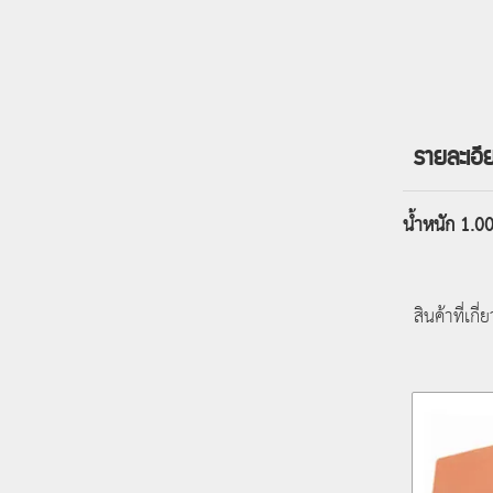
รายละเอี
น้ำหนัก 1.0
สินค้าที่เกี่