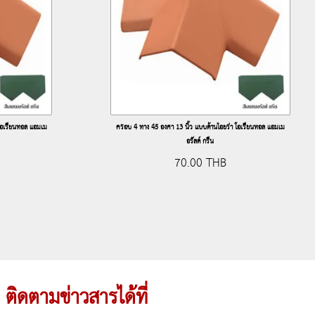
โอเรียนทอล แอมเม
ครอบ 4 ทาง 45 องศา 13 นิ้ว แบบด้านไอยร่า โอเรียนทอล แอมเม
อรัลด์ กรีน
70.00
THB
ติดตามข่าวสารได้ที่