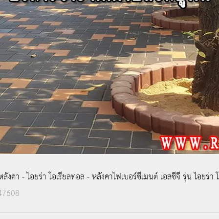
หลังคา - ไอยร่า โอเรียลทอล - หลังคาไฟเบอร์ซีเมนต์ เอสซีจี รุ่น ไอยร่า
47608