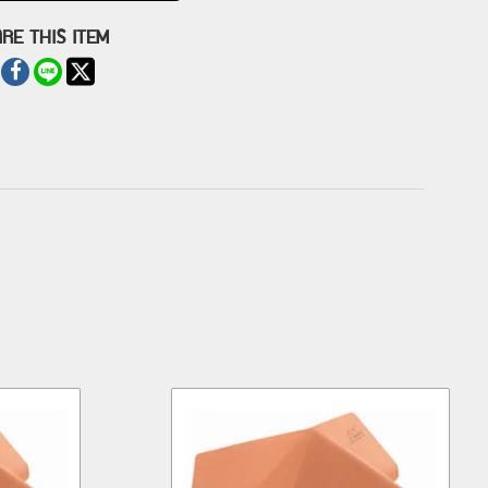
RE THIS ITEM