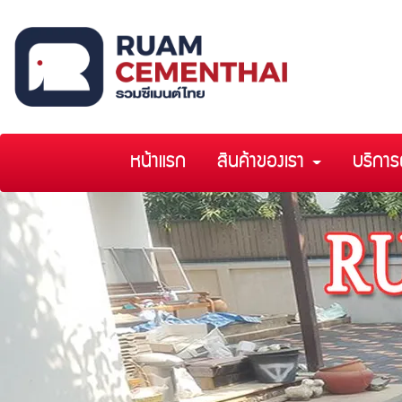
หน้าแรก
สินค้าของเรา
บริการ