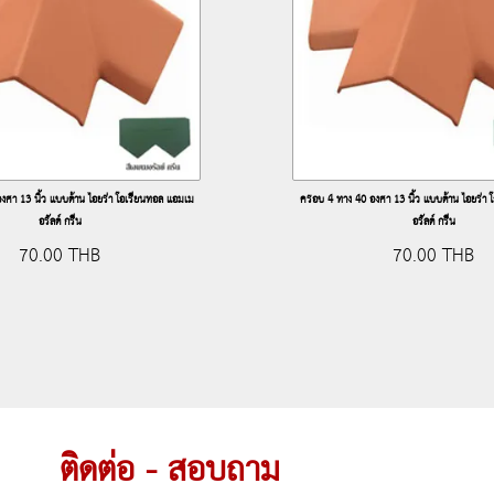
ศา 13 นิ้ว แบบด้าน ไอยร่า โอเรียนทอล แอมเม
ครอบ 4 ทาง 40 องศา 13 นิ้ว แบบด้าน ไอยร่า 
อรัลด์ กรีน
อรัลด์ กรีน
70.00
THB
70.00
THB
ติดต่อ - สอบถาม