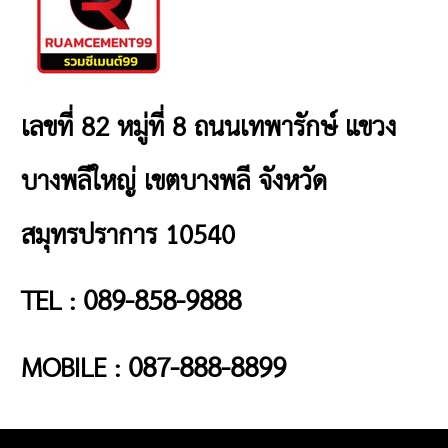
เลขที่ 82 หมู่ที่ 8 ถนนเทพารักษ์ แขวง
บางพลีใหญ่ เขตบางพลี จังหวัด
สมุทรปราการ 10540
089-858-9888
TEL :
087-888-8899
MOBILE :