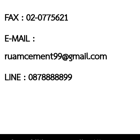
FAX : 02-0775621
E-MAIL :
ruamcement99@gmail.com
LINE :
0878888899